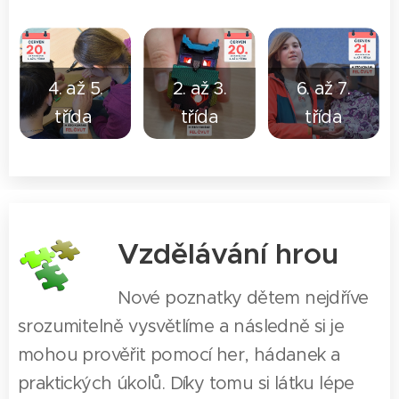
4. až 5.
2. až 3.
6. až 7.
třída
třída
třída
Vzdělávání hrou
Nové poznatky dětem nejdříve
srozumitelně vysvětlíme a následně si je
mohou prověřit pomocí her, hádanek a
praktických úkolů. Díky tomu si látku lépe