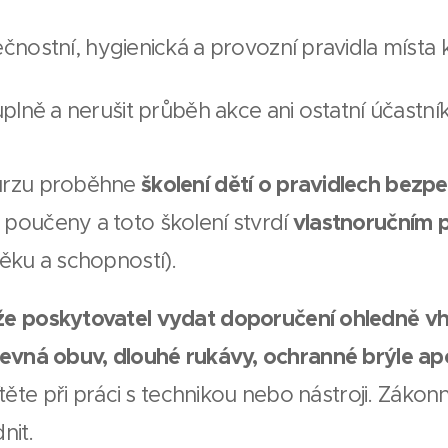
nostní, hygienická a provozní pravidla místa 
plně a nerušit průběh akce ani ostatní účastník
urzu proběhne
školení dětí o pravidlech bezpe
poučeny a toto školení stvrdí
vlastnoručním 
ěku a schopností).
že poskytovatel vydat doporučení ohledně 
pevná obuv, dlouhé rukávy, ochranné brýle ap
těte při práci s technikou nebo nástroji. Zákonn
nit.