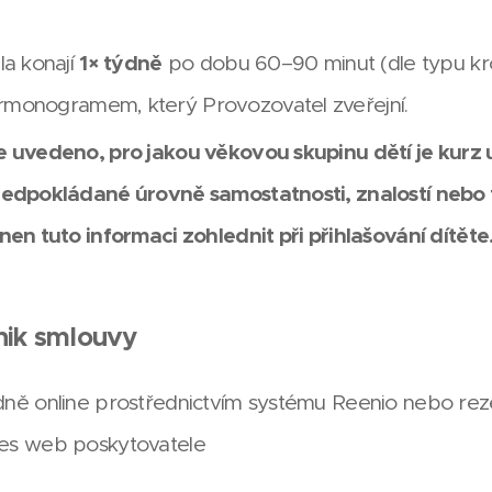
la konají
1× týdně
po dobu 60–90 minut (dle typu kro
monogramem, který Provozovatel zveřejní.
e uvedeno, pro jakou věkovou skupinu dětí je kurz
ředpokládané úrovně samostatnosti, znalostí nebo 
nen tuto informaci zohlednit při přihlašování dítěte
znik smlouvy
dně online prostřednictvím systému Reenio nebo rez
řes web poskytovatele