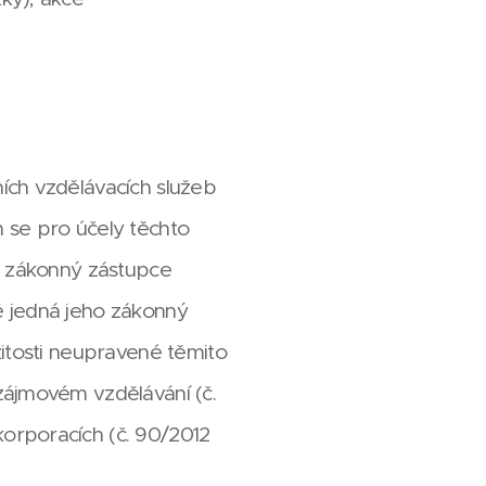
ích vzdělávacích služeb
m se pro účely těchto
e zákonný zástupce
ně jedná jeho zákonný
itosti neupravené těmito
zájmovém vzdělávání (č.
orporacích (č. 90/2012