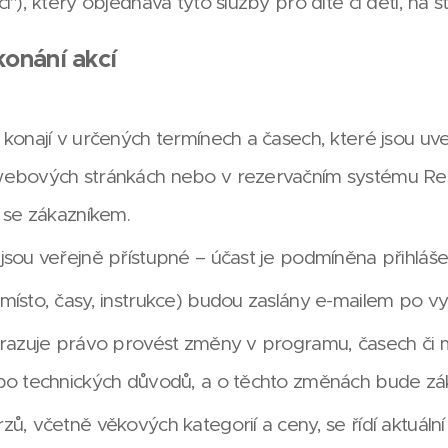
cí"), který objednává tyto služby pro dítě či děti, na 
konání akcí
 konají v určených termínech a časech, které jsou u
webových stránkách nebo v rezervačním systému Re
y se zákazníkem.
jsou veřejně přístupné – účast je podmíněna přihláš
místo, časy, instrukce) budou zaslány e-mailem po vy
hrazuje právo provést změny v programu, časech či m
bo technických důvodů, a o těchto změnách bude zák
zů, včetně věkových kategorií a ceny, se řídí aktuál