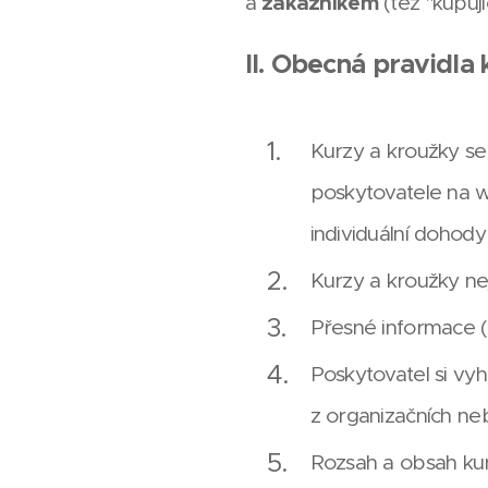
a
zákazníkem
(též "kupují
II. Obecná pravidla 
Kurzy a kroužky se
poskytovatele na 
individuální dohod
Kurzy a kroužky ne
Přesné informace (
Poskytovatel si vy
z organizačních ne
Rozsah a obsah kur