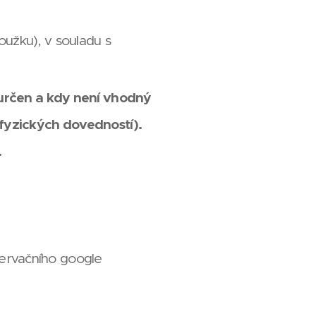
užku), v souladu s
 určen a kdy není vhodný
fyzických dovedností).
.
ervačního google