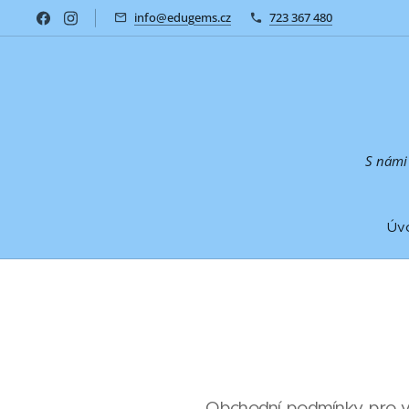
info@edugems.cz
723 367 480
S námi 
Úv
Obchodní podmínky pro vzd