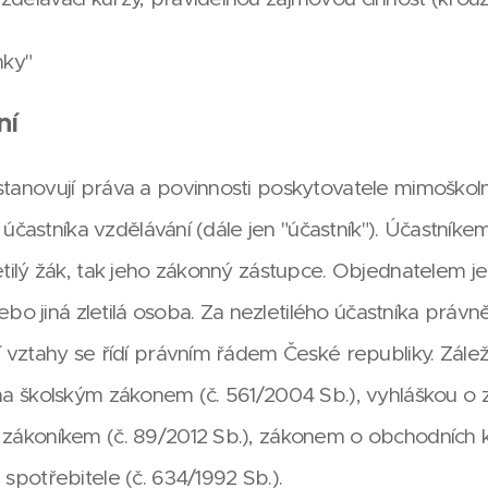
nky"
ní
anovují práva a povinnosti poskytovatele mimoškoln
a účastníka vzdělávání (dále jen "účastník"). Účastníke
tilý žák, tak jeho zákonný zástupce. Objednatelem j
nebo jiná zletilá osoba. Za nezletilého účastníka práv
 vztahy se řídí právním řádem České republiky. Zálež
a školským zákonem (č. 561/2004 Sb.), vyhláškou o 
zákoníkem (č. 89/2012 Sb.), zákonem o obchodních k
spotřebitele (č. 634/1992 Sb.).