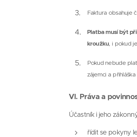
Faktura obsahuje čá
Platba musí být př
kroužku
, i pokud 
Pokud nebude plat
zájemci a přihlášk
VI. Práva a povinnos
Účastník i jeho zákonný
řídit se pokyny l