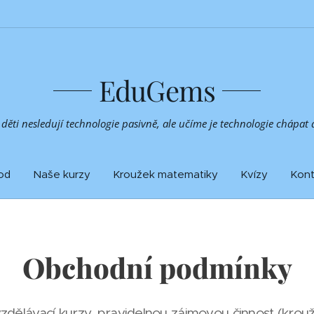
EduGems
děti nesledují technologie pasivně, ale učíme je technologie chápat a
od
Naše kurzy
Kroužek matematiky
Kvízy
Kont
Obchodní podmínky
ělávací kurzy, pravidelnou zájmovou činnost (krouž