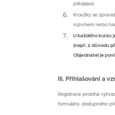
přihlášení.
Kroužky se zpravid
rozvrhem nebo har
U každého kurzu j
(např. z důvodu p
Objednatel je povi
III. Přihlašování a v
Registrace probíhá výhra
formuláře, dostupného p