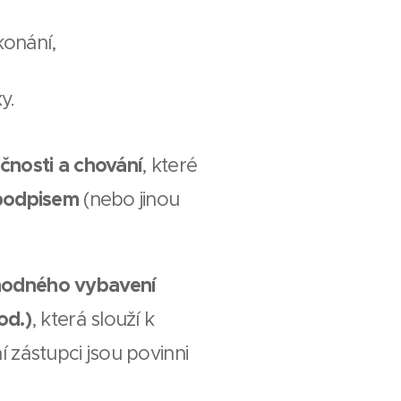
konání,
y.
čnosti a chování
, které
podpisem
(nebo jinou
vhodného vybavení
od.)
, která slouží k
í zástupci jsou povinni