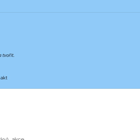
 tvořit.
akt
ky), akce