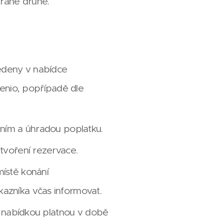
straně druhé.
vedeny v nabídce
enio, popřípadě dle
ením a úhradou poplatku.
tvoření rezervace.
ístě konání
azníka včas informovat.
ní nabídkou platnou v době