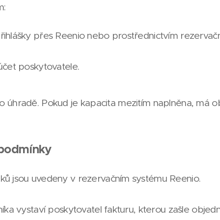
m:
řihlášky přes Reenio nebo prostřednictvím rezervačn
účet poskytovatele.
o úhradě. Pokud je kapacita mezitím naplněna, má ob
 podmínky
ků jsou uvedeny v rezervačním systému Reenio.
níka vystaví poskytovatel fakturu, kterou zašle objedn