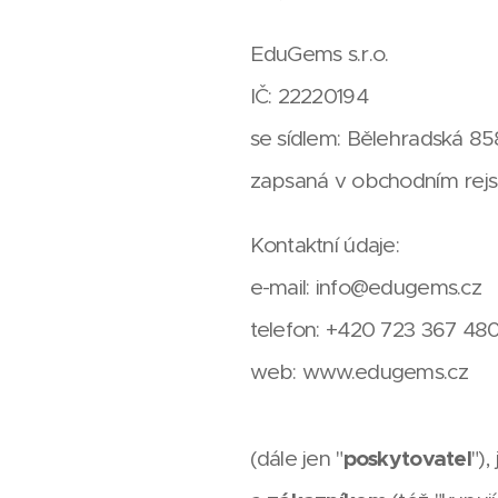
EduGems s.r.o.
IČ: 22220194
se sídlem: Bělehradská 85
zapsaná v obchodním rej
Kontaktní údaje:
e-mail: info@edugems.cz
telefon: +420 723 367 48
web: www.edugems.cz
(dále jen "
poskytovatel
"),